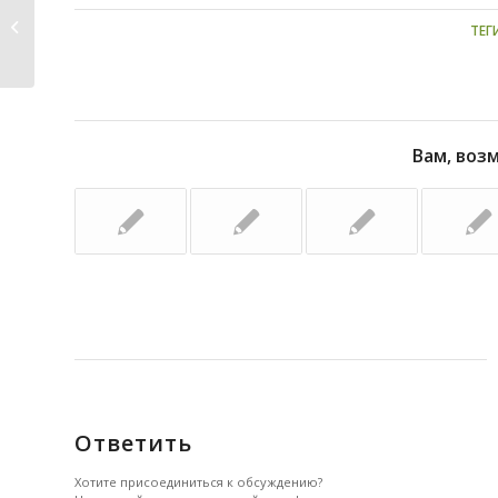
Нереальная история —
ТЕГ
Хитропоповка -Накопительный...
Вам, воз
Ответить
Хотите присоединиться к обсуждению?