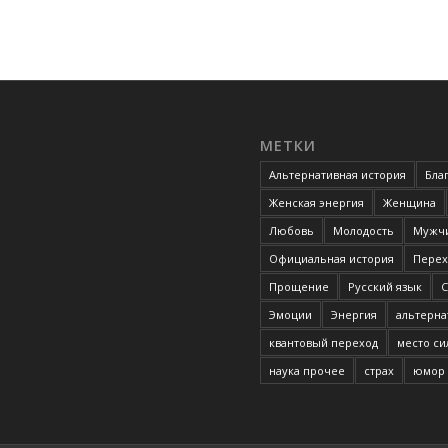
МЕТКИ
Альтернативная история
Бла
Женская энергия
Женщина
Любовь
Молодость
Мужчи
Официальная история
Перех
Прощение
Русский язык
С
Эмоции
Энергия
альтерна
квантовый переход
место с
наука прочее
страх
юмор