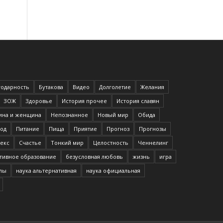
годарность
Бутакова
Видео
Долголетие
Желания
ЗОЖ
Здоровье
История прочее
История славян
на и женщина
Непознанное
Новый мир
Обида
од
Питание
Пища
Приятие
Прогноз
Прогнозы
екс
Счастье
Тонкий мир
Целостность
Ченнелинг
тивное образование
безусловная любовь
жизнь
игра
илы
наука альтернативная
наука официальная