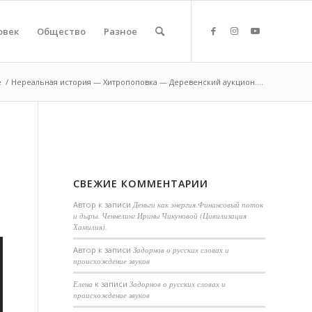
овек
Общество
Разное
е
/
Нереальная история — Хитропоповка — Деревенский аукцион....
СВЕЖИЕ КОММЕНТАРИИ
Автор
к записи
Деньги как энергия.Финансовый поток
и дыры. Ченнелинг Ирины Чикуновой (Цивилизация
Хамилия).
Aвтор
к записи
Задорнов о русских словах и
происхождение звуков
Елена
к записи
Задорнов о русских словах и
происхождение звуков