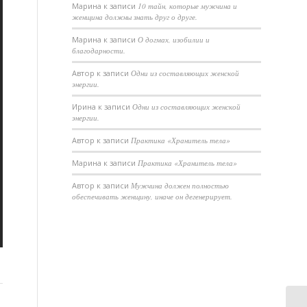
Марина
к записи
10 тайн, которые мужчина и
женщина должны знать друг о друге.
Марина
к записи
О догмах, изобилии и
благодарности.
Автор
к записи
Одни из составляющих женской
энергии.
Ирина
к записи
Одни из составляющих женской
энергии.
Автор
к записи
Практика «Хранитель тела»
Марина
к записи
Практика «Хранитель тела»
Автор
к записи
Мужчина должен полностью
обеспечивать женщину, иначе он дегенерирует.